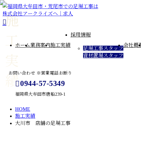
施
採用情報
工
ホーム
業務案内
施工実績
会社概
足場工事スタッフ
資材置場スタッフ
実
お問い合わせ ※営業電話お断り
績
0944-57-5349
福岡県大牟田市唐船239-1
HOME
メールフォーム
施工実績
大川市 店舗の足場工事